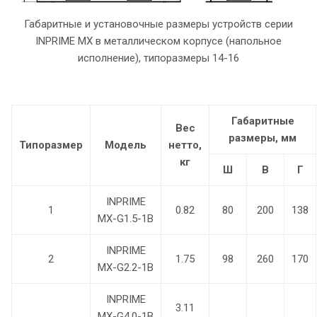
Габаритные и установочные размеры устройств серии
INPRIME MX в металлическом корпусе (напольное
исполнение), типоразмеры 14-16
Габаритные
Вес
размеры, мм
Типоразмер
Модель
нетто,
кг
Ш
В
Г
INPRIME
1
0.82
80
200
138
MX-G1.5-1B
INPRIME
2
1.75
98
260
170
MX-G2.2-1B
INPRIME
3.11
MX-G4.0-1B