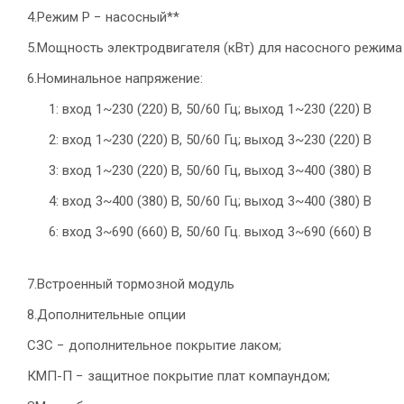
4.Режим P − насосный**
5.Мощность электродвигателя (кВт) для насосного режима 
6.Номинальное напряжение:
1: вход 1~230 (220) В, 50/60 Гц; выход 1~230 (220) В
2: вход 1~230 (220) В, 50/60 Гц; выход 3~230 (220) В
3: вход 1~230 (220) В, 50/60 Гц, выход 3~400 (380) В
4: вход 3~400 (380) В, 50/60 Гц; выход 3~400 (380) В
6: вход 3~690 (660) В, 50/60 Гц. выход 3~690 (660) В
7.Встроенный тормозной модуль
8.Дополнительные опции
СЗС − дополнительное покрытие лаком;
КМП-П − защитное покрытие плат компаундом;