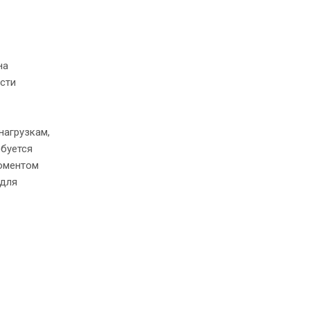
на
сти
нагрузкам,
ебуется
оментом
 для