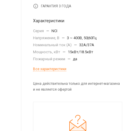
ГАРАНТИЯ 3 ГОДА
Характеристики
Серия
—
NCI
Напряжение, В
—
3 ~ 400В, 50|60Гц
Номинальный ток (А)
—
32A/37А
Мощность, кВт
—
15кВт/18.5кВт
Пожарный режим
—
да
Все характеристики
Цена действительна только для интернет-магазина
и не является офертой