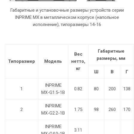
Габаритные и установочные размеры устройств серии
INPRIME MX в металлическом корпусе (напольное
исполнение), типоразмеры 14-16
Габаритные
Вес
размеры, мм
Типоразмер
Модель
нетто,
кг
Ш
В
Г
INPRIME
1
0.82
80
200
138
MX-G1.5-1B
INPRIME
2
1.75
98
260
170
MX-G2.2-1B
INPRIME
3.11
MX-G4.0-1B