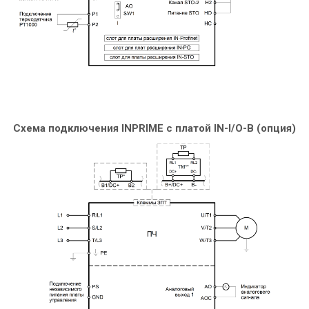
Схема подключения INPRIME c платой IN-I/O-B (опция)