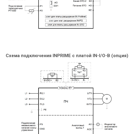
Схема подключения INPRIME c платой IN-I/O-B (опция)