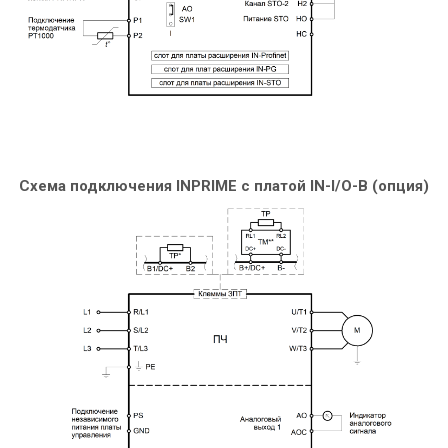
Схема подключения INPRIME c платой IN-I/O-B (опция)