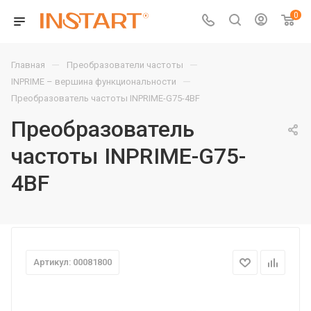
0
—
—
Главная
Преобразователи частоты
—
INPRIME – вершина функциональности
Преобразователь частоты INPRIME-G75-4BF
Преобразователь
частоты INPRIME-G75-
4BF
Артикул: 00081800