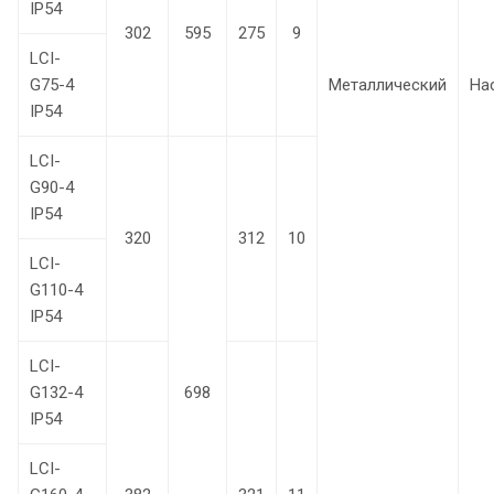
IP54
302
595
275
9
LCI-
G75-4
Металлический
На
IP54
LCI-
G90-4
IP54
320
312
10
LCI-
G110-4
IP54
LCI-
G132-4
698
IP54
LCI-