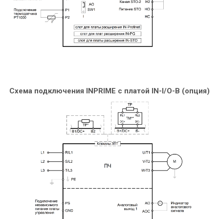
Схема подключения INPRIME c платой IN-I/O-B (опция)