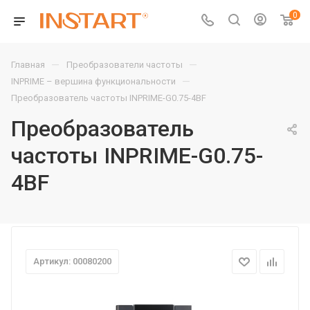
0
—
—
Главная
Преобразователи частоты
—
INPRIME – вершина функциональности
Преобразователь частоты INPRIME-G0.75-4BF
Преобразователь
частоты INPRIME-G0.75-
4BF
Артикул: 00080200