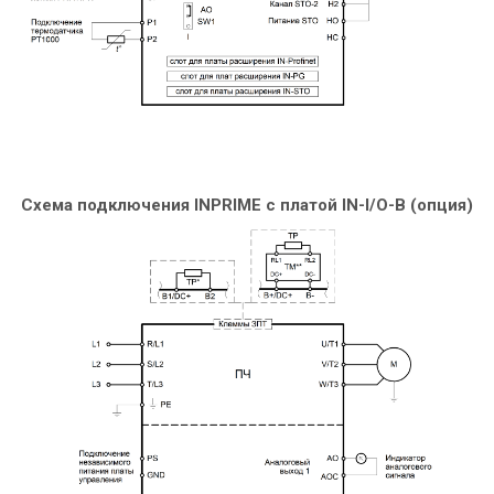
Схема подключения INPRIME c платой IN-I/O-B (опция)