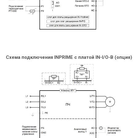
Схема подключения INPRIME c платой IN-I/O-B (опция)