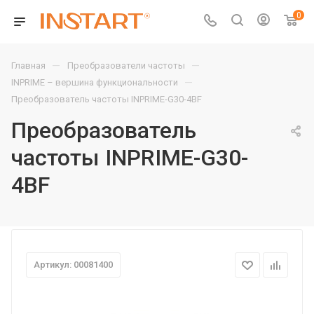
0
—
—
Главная
Преобразователи частоты
—
INPRIME – вершина функциональности
Преобразователь частоты INPRIME-G30-4BF
Преобразователь
частоты INPRIME-G30-
4BF
Артикул: 00081400